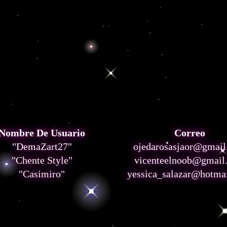
Nombre De Usuario
Correo
"DemaZart27"
ojedarosasjaor@gmai
"Chente Style"
vicenteelnoob@gmail
"Casimiro"
yessica_salazar@hotma