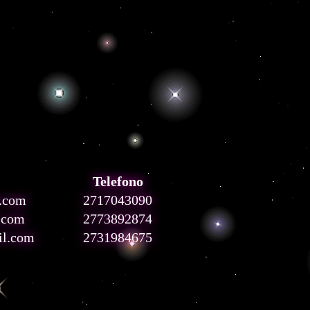
Telefono
l.com
2717043090
.com
2773892874
il.com
2731984675